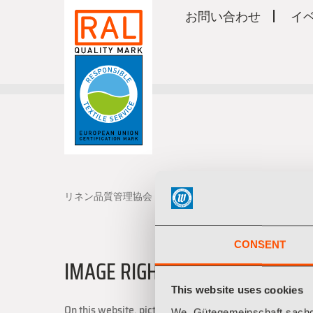
お問い合わせ
イ
リネン品質管理協会
写真著作権
CONSENT
IMAGE RIGHTS
This website uses cookies
On this website, pictures from the following sources h
We, Gütegemeinschaft sachge