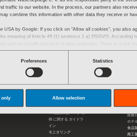
d traffic to our website. In the process, our partners also recei
 may combine this information with other data they receive or ha
e e.V.
e USA by Google: If you click on "Allow all cookies", you also a
he meaning of Article 49 (1) sentence 1 a) DSGVO. According to t
y with an insufficient level of data protection. There is a risk th
or control and monitoring purposes. Currently, there are no lega
Preferences
Statistics
 you have given at any time
.
品質保証マーク
サー
介
 only
Allow selection
会
品質保証 マークの 概
要
サー
RAL品質保証マーク 取
医療
得 に関する ガイドラ
ホテ
イン
食品
モニタリング
商工