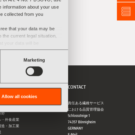
ve information about your use
ve collected from you
gree that your data may be
he current legal situation,
at your data will be
l remedies against this
Marketing
ビスの ご紹
CONTACT
Allow all cookies
責任ある繊維サービス
ビス全般
における品質管理協会
分野
Schlosssteige 1
ル・外食産業
74357 Bönnigheim
製造・加工業
GERMANY
業
E-Mail: