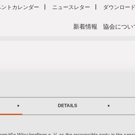
ベントカレンダー
ニュースレター
ダウンロー
新着情報
協会につい
DETAILS
ave been used:
mäße Wäschepflege e. V. as the responsible party in the sens