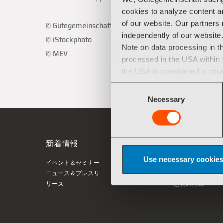
cookies to analyze content an
of our website. Our partners
© Gütegemeinschaft Verantwortungsvoller Textilservic
independently of our website.
© iStockphoto
Note on data processing in th
© MEV
processed in the USA within t
the USA is considered a countr
processed by US authorities f
Consent
practice.
Necessary
Selection
You can revoke any consent
新着情報
協会について
Use necessary cookies
イベント＆セミナー
リネン品質管理協
ニュース＆プレスリ
RAL
リース
協会の組織