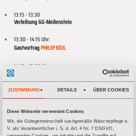
13:15 - 13:30
Verleihung GG-Meilenstein
13:30 - 14:15 Uhr:
Gastvortrag
PHILIP KEIL
14:15 - 15:00 Uhr:
Das Steuer abgeben - Vertrauen in die nächste
Generation
Podiumsdiskussion
ZUSTIMMUNG
DETAILS
ÜBER COOKIES
15:00 - 15:55 Uhr:
Diese Webseite verwendet Cookies
Kaffeepause und Einlass zur Mitgliederversammlung
Wir, die Gütegemeinschaft sachgemäße Wäschepflege e.
V. als Verantwortlicher i. S. d. Art. 4 Nr. 7 DSGVO,
16:00 - 17:00 Uhr:
verwenden Cookies, um Inhalte und die Zugriffe auf