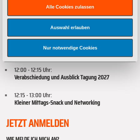
10:30- 11:00 Uhr:
Kaffeepause und Networking
Alle Cookies zulassen
11:00 - 12:00 Uhr:
Auswahl erlauben
Aus- und Weiterbildung als Schlüssel für eine
erfolgreiche Zukunft im Textilservice
Nur notwendige Cookies
Spannende Impulsvorträge und Praxisbeispiele
12:00 - 12:15 Uhr:
Verabschiedung und Ausblick Tagung 2027
12:15 - 13:00 Uhr:
Kleiner Mittags-Snack und Networking
JETZT ANMELDEN
WIE MELDE ICH MICH AN?